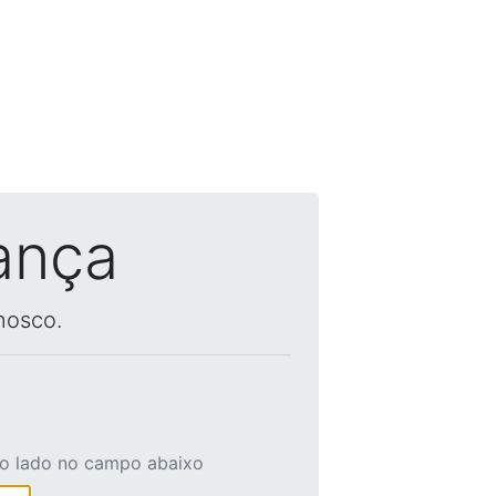
ança
nosco.
ao lado no campo abaixo