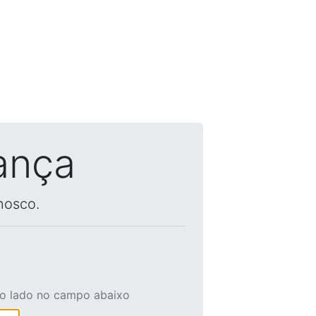
ança
nosco.
ao lado no campo abaixo