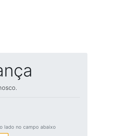
ança
nosco.
ao lado no campo abaixo