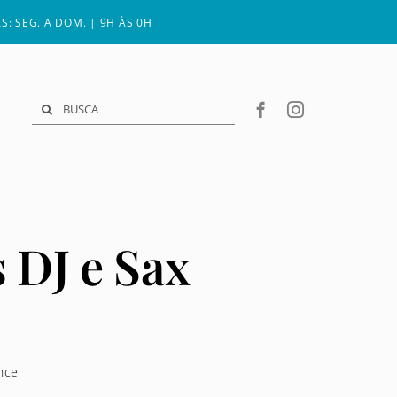
: SEG. A DOM. | 9H ÀS 0H
Search
O
for:
 DJ e Sax
nce