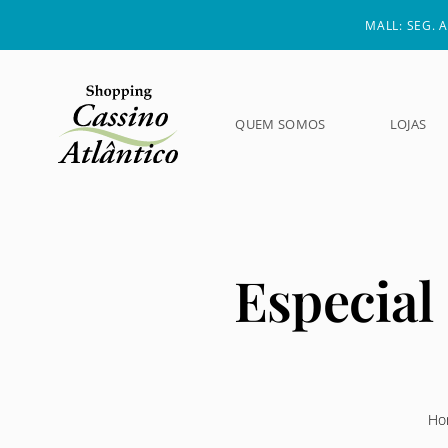
Skip
MALL: SEG. A
to
content
QUEM SOMOS
LOJAS
Especial
Ho