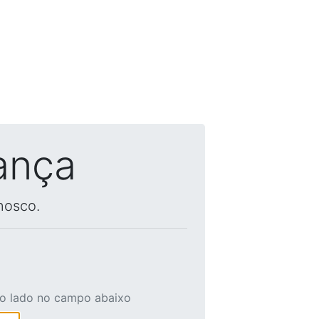
ança
nosco.
ao lado no campo abaixo